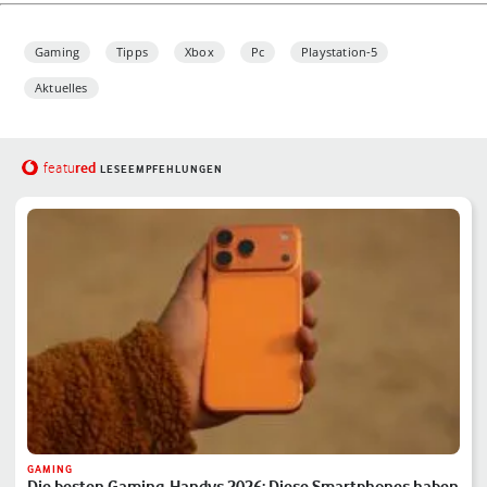
Gaming
Tipps
Xbox
Pc
Playstation-5
Aktuelles
red
featu
LESEEMPFEHLUNGEN
GAMING
Die besten Gaming-Handys 2026: Diese Smartphones haben