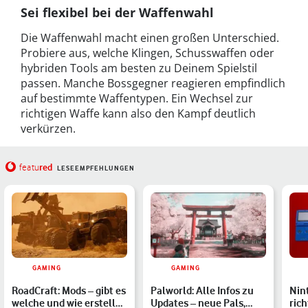
Sei flexibel bei der Waffenwahl
Die Waffenwahl macht einen großen Unterschied.
Probiere aus, welche Klingen, Schusswaffen oder
hybriden Tools am besten zu Deinem Spielstil
passen. Manche Bossgegner reagieren empfindlich
auf bestimmte Waffentypen. Ein Wechsel zur
richtigen Waffe kann also den Kampf deutlich
verkürzen.
red
featu
LESEEMPFEHLUNGEN
GAMING
GAMING
RoadCraft: Mods – gibt es
Palworld: Alle Infos zu
Nin
welche und wie erstelle
Updates – neue Pals,
ric