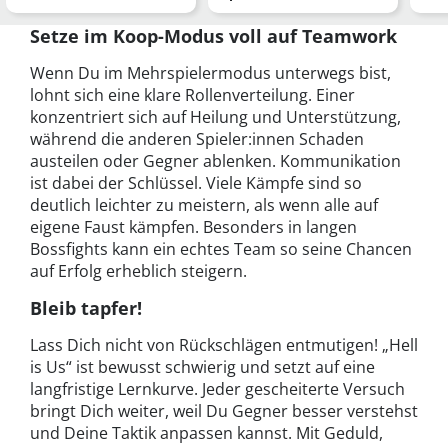
ich eigene?
Gebiete, Bosse und m…
nac
Setze im Koop-Modus voll auf Teamwork
Wenn Du im Mehrspielermodus unterwegs bist,
lohnt sich eine klare Rollenverteilung. Einer
konzentriert sich auf Heilung und Unterstützung,
während die anderen Spieler:innen Schaden
austeilen oder Gegner ablenken. Kommunikation
ist dabei der Schlüssel. Viele Kämpfe sind so
deutlich leichter zu meistern, als wenn alle auf
eigene Faust kämpfen. Besonders in langen
Bossfights kann ein echtes Team so seine Chancen
auf Erfolg erheblich steigern.
Bleib tapfer!
Lass Dich nicht von Rückschlägen entmutigen! „Hell
is Us“ ist bewusst schwierig und setzt auf eine
langfristige Lernkurve. Jeder gescheiterte Versuch
bringt Dich weiter, weil Du Gegner besser verstehst
und Deine Taktik anpassen kannst. Mit Geduld,