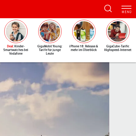
Deal
: Kinder-
GigaMobil Young:
iPhone 18: Release &
GigaCube-Tarife:
Smartwatches bei
Tarife für junge
mehr im Überblick
Highspeed-Internet
Vodafone
Leute