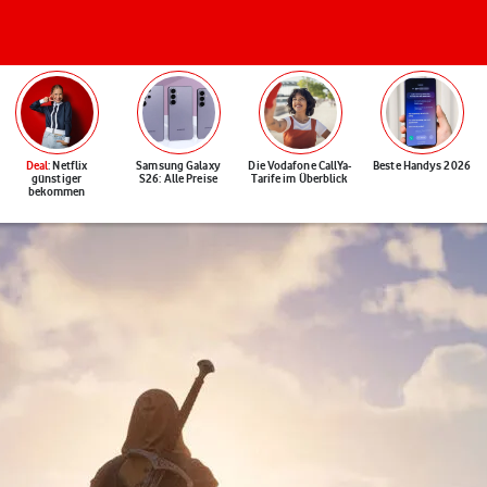
Deal
: Netflix
Samsung Galaxy
Die Vodafone CallYa-
Beste Handys 2026
günstiger
S26: Alle Preise
Tarife im Überblick
bekommen