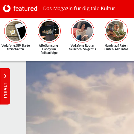
Das Magazin für digitale Kultur
Vodafone: SIM-Karte
Alle Samsung-
Vodafone-Router
Handy auf Raten
freischalten
Handys in
tauschen: So geht's
kaufen: Alle Infos
Reihenfolge
INHALT