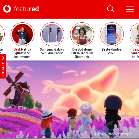
ten
Deal
: Netflix
Samsung Galaxy
Die Vodafone
Beste Handys
Deal
e
günstiger
S26: Alle Preise
CallYa-Tarife im
2026
Smar
bekommen
Überblick
bei 
INHALT
©YouTube/Heartopia