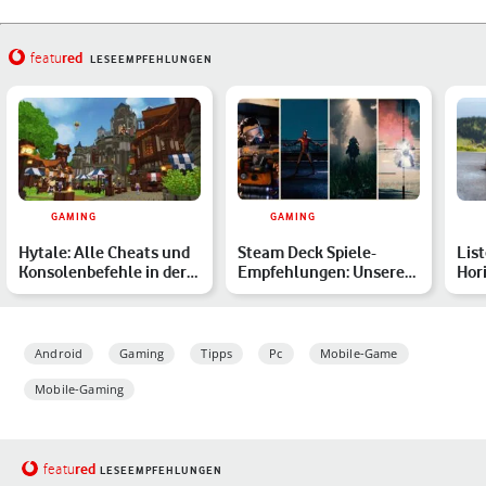
red
featu
LESEEMPFEHLUNGEN
GAMING
GAMING
Hytale: Alle Cheats und
Steam Deck Spiele-
List
Konsolenbefehle in der
Empfehlungen: Unsere
Hori
Übersicht
Top 15
bes
i…
Android
Gaming
Tipps
Pc
Mobile-Game
Mobile-Gaming
red
featu
LESEEMPFEHLUNGEN