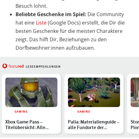
Besuch lohnt.
Beliebte Geschenke im Spiel:
Die Community
hat eine
Liste
(Google Docs) erstellt, die Dir die
besten Geschenke für die meisten Charaktere
zeigt. Das hilft Dir, Beziehungen zu den
Dorfbewohner:innen aufzubauen.
red
featu
LESEEMPFEHLUNGEN
GAMING
GAMING
Xbox Game Pass –
Palia: Materialienguide –
Stor
Titelübersicht: Alle
alle Fundorte der
Pio
verfügbaren Spiele im
wichtigsten Ressource…
alle
März …