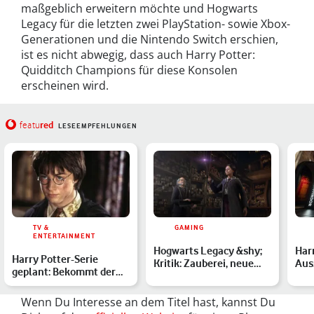
maßgeblich erweitern möchte und Hogwarts
Legacy für die letzten zwei PlayStation- sowie Xbox-
Generationen und die Nintendo Switch erschien,
ist es nicht abwegig, dass auch Harry Potter:
Quidditch Champions für diese Konsolen
erscheinen wird.
red
featu
LESEEMPFEHLUNGEN
TV &
GAMING
ENTERTAINMENT
Hogwarts Legacy &shy;
Harr
Harry Potter-Serie
Kritik: Zauberei, neue
Aus
geplant: Bekommt der
Freundschaften und m…
Rep
Zauberlehrling bald eine
Eur
…
Wenn Du Interesse an dem Titel hast, kannst Du