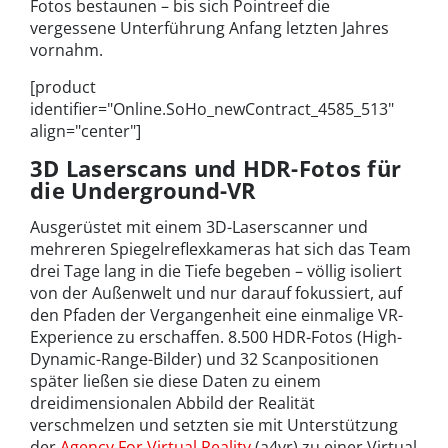
Fotos bestaunen – bis sich Pointreef die
vergessene Unterführung Anfang letzten Jahres
vornahm.
[product
identifier="Online.SoHo_newContract_4585_513"
align="center"]
3D Laserscans und HDR-Fotos für
die Underground-VR
Ausgerüstet mit einem 3D-Laserscanner und
mehreren Spiegelreflexkameras hat sich das Team
drei Tage lang in die Tiefe begeben – völlig isoliert
von der Außenwelt und nur darauf fokussiert, auf
den Pfaden der Vergangenheit eine einmalige VR-
Experience zu erschaffen. 8.500 HDR-Fotos (High-
Dynamic-Range-Bilder) und 32 Scanpositionen
später ließen sie diese Daten zu einem
dreidimensionalen Abbild der Realität
verschmelzen und setzten sie mit Unterstützung
der
Agency For Virtual Reality
(a4vr) zu einer Virtual