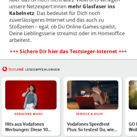
unsere Netzexpert:innen
mehr Glasfaser ins
Kabelnetz
. Das bedeutet für Dich noch
zuverlässigeres Internet und das auch zu
Stoßzeiten – egal, ob Du Online-Games spielst,
Deine Lieblingsserie streamst oder im Homeoffice
arbeitest.
+++ Sichere Dir hier das Testsieger-Internet +++
red
featu
LESEEMPFEHLUNGEN
VODAFONE MUSIC
SERVICE & HILFE
Hits aus Vodafones
Vodafones Speedtest
GO 
Werbungen: Diese 10
Plus: So testest Du, wie
Wei
Songs bleiben im Kopf
schnell Deine Intern…
Ver