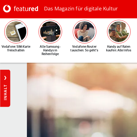
Das Magazin für digitale Kultur
Vodafone: SIM-Karte
Alle Samsung-
Vodafone-Router
Handy auf Raten
freischalten
Handys in
tauschen: So geht's
kaufen: Alle Infos
Reihenfolge
INHALT