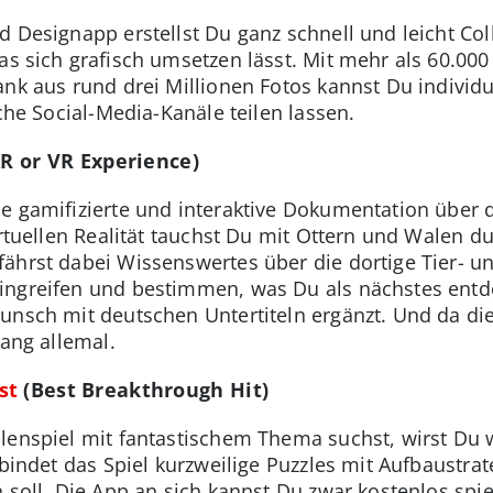
d Designapp erstellst Du ganz schnell und leicht Col
as sich grafisch umsetzen lässt. Mit mehr als 60.000
ank aus rund drei Millionen Fotos kannst Du individ
iche Social-Media-Kanäle teilen lassen.
R or VR Experience)
ne gamifizierte und interaktive Dokumentation über 
irtuellen Realität tauchst Du mit Ottern und Walen d
ährst dabei Wissenswertes über die dortige Tier- un
ingreifen und bestimmen, was Du als nächstes entd
unsch mit deutschen Untertiteln ergänzt. Und da die
gang allemal.
st
(Best Breakthrough Hit)
lenspiel mit fantastischem Thema suchst, wirst Du 
rbindet das Spiel kurzweilige Puzzles mit Aufbaustra
 soll. Die App an sich kannst Du zwar kostenlos spi