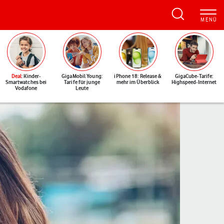
Deal
: Kinder-
GigaMobil Young:
iPhone 18: Release &
GigaCube-Tarife:
Smartwatches bei
Tarife für junge
mehr im Überblick
Highspeed-Internet
Vodafone
Leute