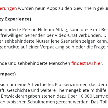
erungen
wurden neun Apps zu den Gewinnern gekürt, 
ty Experience)
behinderte Person Hilfe im Alltag, kann diese mit B
 freiwilligen Sehenden per Video-Chat verbunden. D
r sehbehinderte Nutzer jene Szenarien zeigen kann, d
gedruckte auf einer Verpackung sein oder die Frag
.
Blinde und sehbehinderte Menschen
findest Du hier
.
Impact)
sich um eine Art virtuelles Klassenzimmer, das dem
aft, Geschichte und weitere Themengebiete mithilfe
t Entwicklerangaben stehen dazu über 10.000 Lernvi
e den typischen Schulthemen gerecht werden. Das Tol