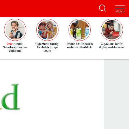
Deal
: Kinder-
GigaMobil Young:
iPhone 18: Release &
GigaCube-Tarife:
Smartwatches bei
Tarife für junge
mehr im Überblick
Highspeed-Internet
Vodafone
Leute