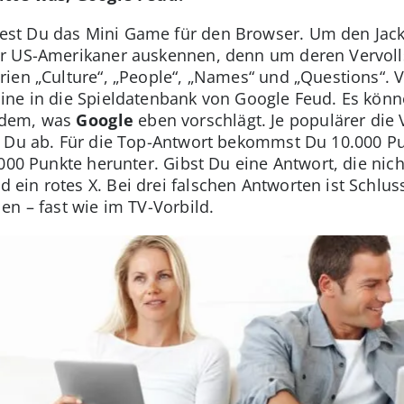
est Du das Mini Game für den Browser. Um den Jackp
er US-Amerikaner auskennen, denn um deren Vervoll
ien „Culture“, „People“, „Names“ und „Questions“. 
ine in die Spieldatenbank von Google Feud. Es kön
hdem, was
Google
eben vorschlägt. Je populärer die
t Du ab. Für die Top-Antwort bekommst Du 10.000 Pu
000 Punkte herunter. Gibst Du eine Antwort, die nich
in rotes X. Bei drei falschen Antworten ist Schlus
en – fast wie im TV-Vorbild.