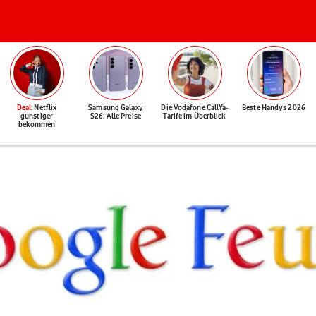
Deal
: Netflix
Samsung Galaxy
Die Vodafone CallYa-
Beste Handys 2026
günstiger
S26: Alle Preise
Tarife im Überblick
bekommen