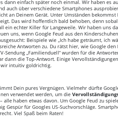
es dann einfach später noch einmal. Wir haben es 
nd auch über verschiedene Smartphones ausprobiert
t nicht an Deinem Gerät. Unter Umständen bekommst 
eigt. Das wird hoffentlich bald behoben, denn soba
Fall ein echter Killer für Langeweile. Wir haben uns 
uen uns, wenn Google Feud aus den Kinderschuhen 
usgesucht: Beispiele wie „Ich habe geträumt, ich wä
eiche Antworten zu. Du rätst hier, wie Google den B
TV-Sendung „Familienduell“ wurden für die Antworte
r dann die Top-Antwort. Einige Vervollständigunge
ir intuitiv goldrichtig.
timmt Dein pures Vergnügen. Vielmehr dürfte Googl
können verwendet werden, um die
Vervollständigung
– alle haben etwas davon. Um Google Feud zu spiele
nig Gespür für Googles US-Suchvorschläge. Smartp
cht. Viel Spaß beim Raten!