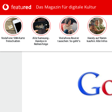
Das Magazin für digitale Kultur
Vodafone: SIM-Karte
Alle Samsung-
Vodafone-Router
Handy auf Raten
freischalten
Handys in
tauschen: So geht's
kaufen: Alle Infos
Reihenfolge