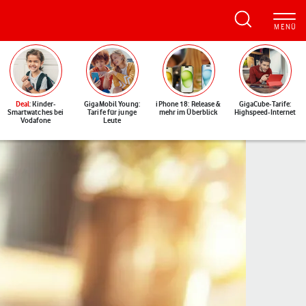
Deal
: Kinder-
GigaMobil Young:
iPhone 18: Release &
GigaCube-Tarife:
Smartwatches bei
Tarife für junge
mehr im Überblick
Highspeed-Internet
Vodafone
Leute