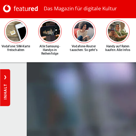
Das Magazin für digitale Kultur
Vodafone: SIM-Karte
Alle Samsung-
Vodafone-Router
Handy auf Raten
freischalten
Handys in
tauschen: So geht's
kaufen: Alle Infos
Reihenfolge
INHALT