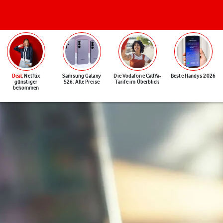
Deal
: Netflix
Samsung Galaxy
Die Vodafone CallYa-
Beste Handys 2026
günstiger
S26: Alle Preise
Tarife im Überblick
bekommen