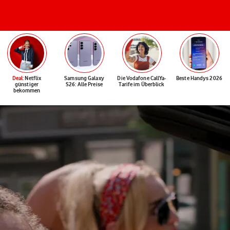
Deal
: Netflix
Samsung Galaxy
Die Vodafone CallYa-
Beste Handys 2026
günstiger
S26: Alle Preise
Tarife im Überblick
bekommen