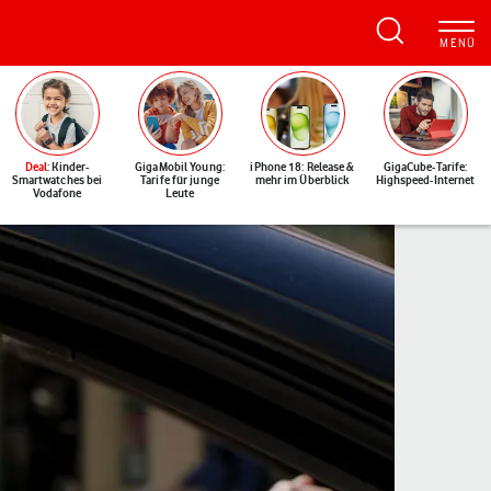
Deal
: Kinder-
GigaMobil Young:
iPhone 18: Release &
GigaCube-Tarife:
Smartwatches bei
Tarife für junge
mehr im Überblick
Highspeed-Internet
Vodafone
Leute