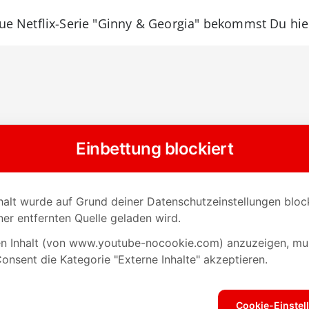
eue Netflix-Serie "Ginny & Georgia" bekommst Du hier