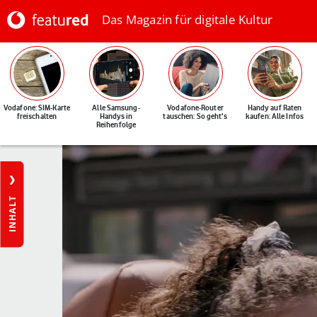
Das Magazin für digitale Kultur
Vodafone: SIM-Karte
Alle Samsung-
Vodafone-Router
Handy auf Raten
freischalten
Handys in
tauschen: So geht's
kaufen: Alle Infos
Reihenfolge
INHALT