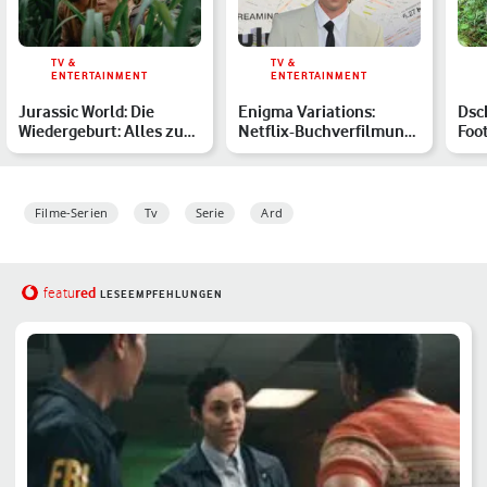
TV &
TV &
ENTERTAINMENT
ENTERTAINMENT
Jurassic World: Die
Enigma Variations:
Dsc
Wiedergeburt: Alles zu
Netflix-Buchverfilmung
Foot
Cast, Handlung & Start…
mit Jeremy Allen White
Hig
…
Filme-Serien
Tv
Serie
Ard
red
featu
LESEEMPFEHLUNGEN