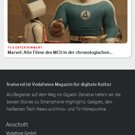
TV & ENTERTAINMENT
Marvel: Alle Filme des MCU in der chronologischen
Reihenfolge
featured ist Vodafones Magazin für digitale Kultur
Als Begleiter auf dem Weg ins Gigabit-Zeitalter liefern wir die
besten Stories zu Smartphone-Highlights, Gadgets, den
heißesten Tech-News und Kino- und TV-Höhepunkte.
Anschrift
Vodafone GmbH