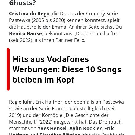
Ghosts?
Cristina do Rego
, die Du aus der Comedy-Serie
Pastewka (2005 bis 2020) kennen könntest, spielt
die Hauptrolle der Emma. An ihrer Seite siehst Du
Benito Bause
, bekannt aus
„
Doppelhaushälfte“
(seit 2022), als ihren Partner Felix.
Hits aus Vodafones
Werbungen: Diese 10 Songs
bleiben im Kopf
Regie führt Erik Haffner, der ebenfalls an Pastewka
sowie an der Serie Frau Jordan stellt gleich (seit
2019) und der Komödie „Die Geschichte der
Menschheit“ (2022) mitgewirkt hat. Das Drehbuch
stammt von
Yves
Hensel
,
Aylin
Kockler
,
Erik
Haffner
und
Claudius
Pläging
, der das Drehbuch