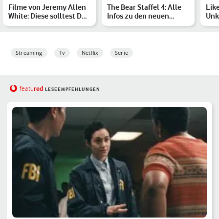
Filme von Jeremy Allen
The Bear Staffel 4: Alle
Lik
White: Diese solltest Du
Infos zu den neuen
Unk
kennen
Folgen der preisgekrö…
Cha
Dyl
Streaming
Tv
Netflix
Serie
red
featu
LESEEMPFEHLUNGEN