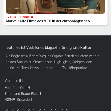
TV & ENTERTAINMENT
Marvel: Alle Filme des MCU in der chronologischen
Reihenfolge
featured ist Vodafones Magazin für digitale Kultur
Als Begleiter auf dem Weg ins Gigabit-Zeitalter liefern wir die
besten Stories zu Smartphone-Highlights, Gadgets, den
heißesten Tech-News und Kino- und TV-Höhepunkte.
Anschrift
Vodafone GmbH
Ferdinand-Braun-Platz 1
40549 Düsseldorf