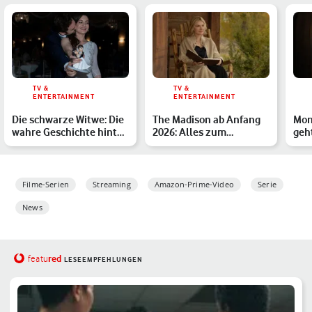
TV &
TV &
ENTERTAINMENT
ENTERTAINMENT
Die schwarze Witwe: Die
The Madison ab Anfang
Mons
wahre Geschichte hinter
2026: Alles zum
geh
dem Netflix-Thril…
Yellowstone-Spin-off mit
Anth
Mi…
Filme-Serien
Streaming
Amazon-Prime-Video
Serie
News
red
featu
LESEEMPFEHLUNGEN