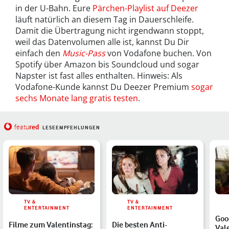
in der U-Bahn. Eure
Pärchen-Playlist auf Deezer
läuft natürlich an diesem Tag in Dauerschleife.
Damit die Übertragung nicht irgendwann stoppt,
weil das Datenvolumen alle ist, kannst Du Dir
einfach den
Music-Pass
von Vodafone buchen. Von
Spotify über Amazon bis Soundcloud und sogar
Napster ist fast alles enthalten. Hinweis: Als
Vodafone-Kunde kannst Du Deezer Premium
sogar
sechs Monate lang gratis testen
.
red
featu
LESEEMPFEHLUNGEN
TV &
TV &
ENTERTAINMENT
ENTERTAINMENT
Goo
Filme zum Valentinstag:
Die besten Anti-
Val