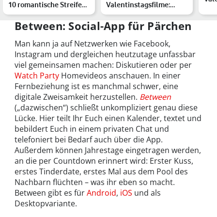
10 romantische Streifen
Valentinstagsfilme:
Bef
fürs Herz
Garantiert ohne
Zuh
Herzschmerz
Between: Social-App für Pärchen
Man kann ja auf Netzwerken wie Facebook,
Instagram und dergleichen heutzutage unfassbar
viel gemeinsamen machen: Diskutieren oder per
Watch Party
Homevideos anschauen. In einer
Fernbeziehung ist es manchmal schwer, eine
digitale Zweisamkeit herzustellen.
Between
(„dazwischen“) schließt unkompliziert genau diese
Lücke. Hier teilt Ihr Euch einen Kalender, textet und
bebildert Euch in einem privaten Chat und
telefoniert bei Bedarf auch über die App.
Außerdem können Jahrestage eingetragen werden,
an die per Countdown erinnert wird: Erster Kuss,
erstes Tinderdate, erstes Mal aus dem Pool des
Nachbarn flüchten – was ihr eben so macht.
Between gibt es für
Android
,
iOS
und als
Desktopvariante.