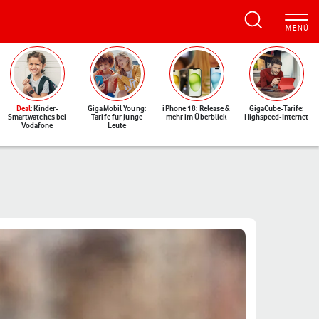
Deal
: Kinder-
GigaMobil Young:
iPhone 18: Release &
GigaCube-Tarife:
Smartwatches bei
Tarife für junge
mehr im Überblick
Highspeed-Internet
Vodafone
Leute