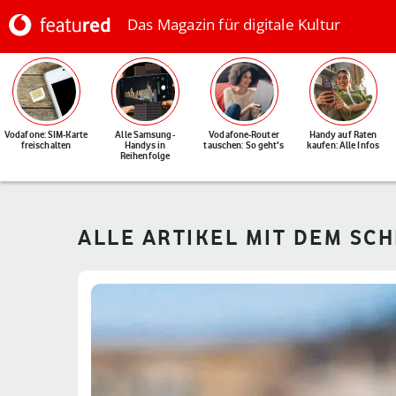
Das Magazin für digitale Kultur
Vodafone: SIM-Karte
Alle Samsung-
Vodafone-Router
Handy auf Raten
freischalten
Handys in
tauschen: So geht's
kaufen: Alle Infos
Reihenfolge
ALLE ARTIKEL MIT DEM SC