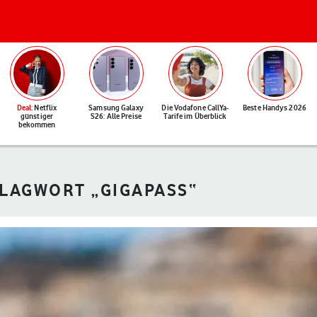
Deal
: Netflix
Samsung Galaxy
Die Vodafone CallYa-
Beste Handys 2026
günstiger
S26: Alle Preise
Tarife im Überblick
bekommen
HLAGWORT „GIGAPASS“