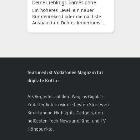
Deine Lieblings-Games ohne
Ein höheres Level, ein neuer
Datenverbr…
Rundenrekord oder die nächste
Ausbaustufe Deines Imperiums:
Wenn sich Dein Smartphone gerne
mal in eine Gaming-Ze [...]
featured ist Vodafones Magazin für
digitale Kultur
Als Begleiter auf dem Weg ins Gigabit-
Zeitalter liefern wir die besten Stories zu
Smartphone-Highlights, Gadgets, den
heißesten Tech-News und Kino- und TV-
Höhepunkte.