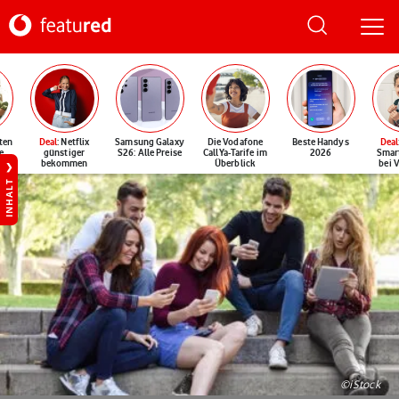
ten
Deal
: Netflix
Samsung Galaxy
Die Vodafone
Beste Handys
Deal
e
günstiger
S26: Alle Preise
CallYa-Tarife im
2026
Smar
bekommen
Überblick
bei 
INHALT
©iStock