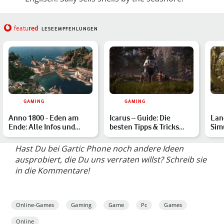
red
featu
LESEEMPFEHLUNGEN
GAMING
GAMING
Anno 1800 - Eden am
Icarus – Guide: Die
Lan
Ende: Alle Infos und
besten Tipps & Tricks
Simu
Tipps zum ersten
zum Survival-Game für
Tric
Szenari…
A…
Hast Du bei Gartic Phone noch andere Ideen
ausprobiert, die Du uns verraten willst? Schreib sie
in die Kommentare!
Online-Games
Gaming
Game
Pc
Games
Online