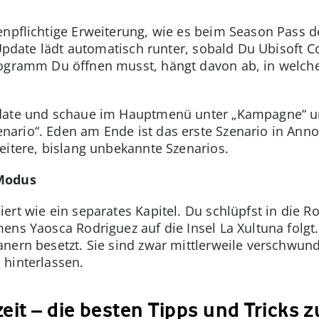
npflichtige Erweiterung, wie es beim Season Pass der 
s Update lädt automatisch runter, sobald Du Ubisoft
rogramm Du öffnen musst, hängt davon ab, in welc
date und schaue im Hauptmenü unter „Kampagne“ und 
ario“. Eden am Ende ist das erste Szenario in Ann
eitere, bislang unbekannte Szenarios.
-Modus
rt wie ein separates Kapitel. Du schlüpfst in die Ro
ens Yaosca Rodriguez auf die Insel La Xultuna folgt.
nern besetzt. Sie sind zwar mittlerweile verschwund
 hinterlassen.
eit – die besten Tipps und Tricks