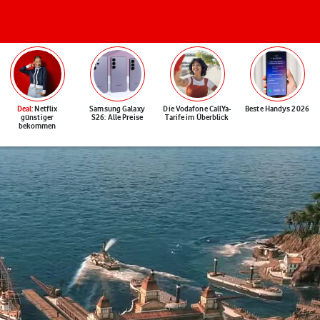
Deal
: Netflix
Samsung Galaxy
Die Vodafone CallYa-
Beste Handys 2026
günstiger
S26: Alle Preise
Tarife im Überblick
bekommen