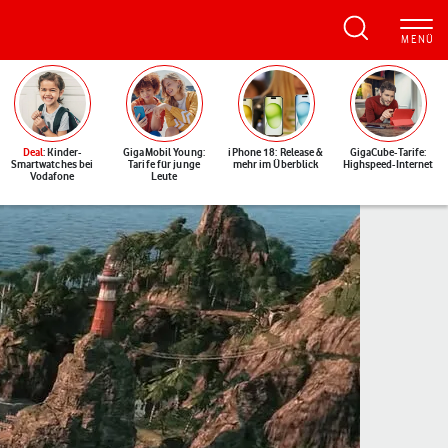
Deal
: Kinder-
GigaMobil Young:
iPhone 18: Release &
GigaCube-Tarife:
Smartwatches bei
Tarife für junge
mehr im Überblick
Highspeed-Internet
Vodafone
Leute