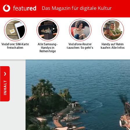
Das Magazin für digitale Kultur
Vodafone: SIM-Karte
Alle Samsung-
Vodafone-Router
Handy auf Raten
freischalten
Handys in
tauschen: So geht's
kaufen: Alle Infos
Reihenfolge
INHALT