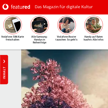
Das Magazin für digitale Kultur
Vodafone: SIM-Karte
Alle Samsung-
Vodafone-Router
Handy auf Raten
freischalten
Handys in
tauschen: So geht's
kaufen: Alle Infos
Reihenfolge
INHALT