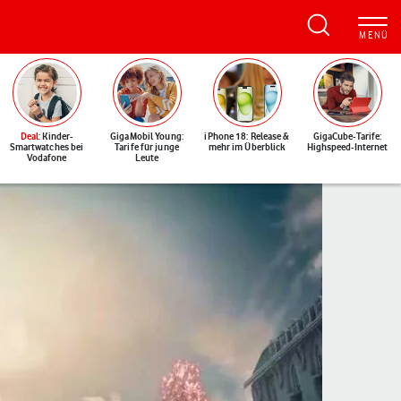
Deal
: Kinder-
GigaMobil Young:
iPhone 18: Release &
GigaCube-Tarife:
Smartwatches bei
Tarife für junge
mehr im Überblick
Highspeed-Internet
Vodafone
Leute