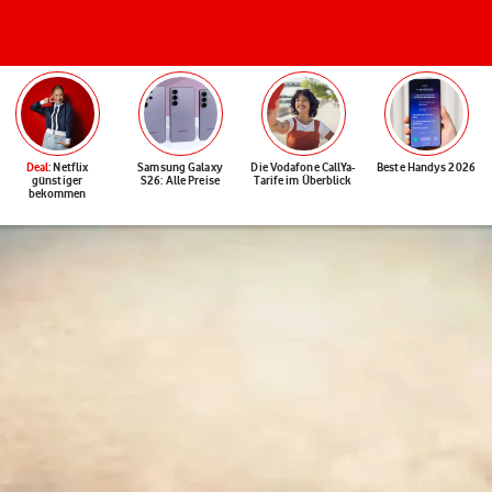
Deal
: Netflix
Samsung Galaxy
Die Vodafone CallYa-
Beste Handys 2026
günstiger
S26: Alle Preise
Tarife im Überblick
bekommen