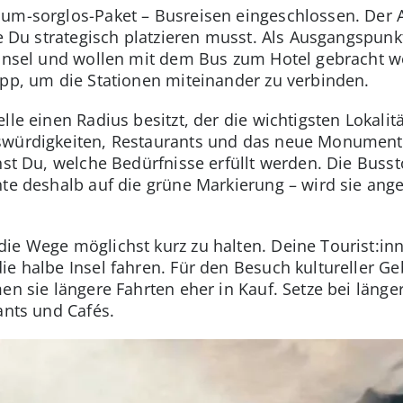
dum-sorglos-Paket – Busreisen eingeschlossen. Der
ie Du strategisch platzieren musst. Als Ausgangspunk
 Insel und wollen mit dem Bus zum Hotel gebracht we
opp, um die Stationen miteinander zu verbinden.
elle einen Radius besitzt, der die wichtigsten Lokal
swürdigkeiten, Restaurants und das neue Monument 
hst Du, welche Bedürfnisse erfüllt werden. Die Busst
hte deshalb auf die grüne Markierung – wird sie ang
die Wege möglichst kurz zu halten. Deine Tourist:i
ie halbe Insel fahren. Für den Besuch kultureller G
men sie längere Fahrten eher in Kauf. Setze bei län
ants und Cafés.