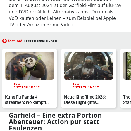
dem 1. August 2024 ist der Garfield-Film auf Blu-ray
und DVD erhältlich. Alternativ kannst Du ihn als
VoD kaufen oder Leihen – zum Beispiel bei Apple
TV oder Amazon Prime Video.
red
featu
LESEEMPFEHLUNGEN
TV &
TV &
ENTERTAINMENT
ENTERTAINMENT
Kung Fu Panda 4
Neue Kinofilme 2026:
The
streamen: Wo kämpft
Diese Highlights
Staf
Drachenkrieger Po im
erwarten Dich
Tom
Heimkino…
wei
Garfield – Eine extra Portion
Abenteuer: Action pur statt
Faulenzen