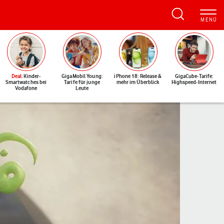
Deal
: Kinder-
GigaMobil Young:
iPhone 18: Release &
GigaCube-Tarife:
Smartwatches bei
Tarife für junge
mehr im Überblick
Highspeed-Internet
Vodafone
Leute