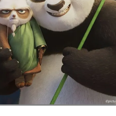
©pictu