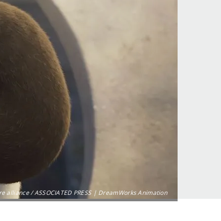
re alliance / ASSOCIATED PRESS | DreamWorks Animation