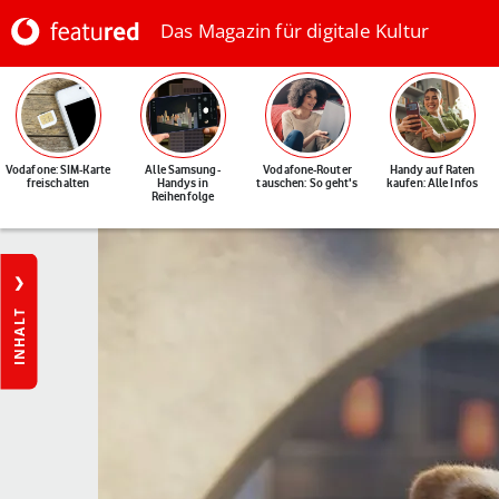
Das Magazin für digitale Kultur
Vodafone: SIM-Karte
Alle Samsung-
Vodafone-Router
Handy auf Raten
freischalten
Handys in
tauschen: So geht's
kaufen: Alle Infos
Reihenfolge
INHALT