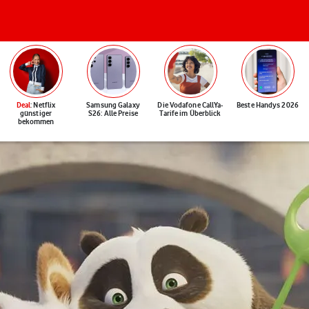
Deal
: Netflix
Samsung Galaxy
Die Vodafone CallYa-
Beste Handys 2026
günstiger
S26: Alle Preise
Tarife im Überblick
bekommen