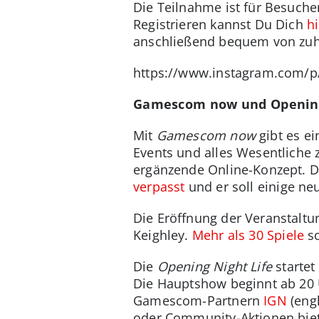
Die Teilnahme ist für Besuche
Registrieren kannst Du Dich
h
anschließend bequem von zuh
https://www.instagram.com/p
Gamescom now und Opening
Mit
Gamescom now
gibt es ei
Events und alles Wesentliche
ergänzende Online-Konzept. D
verpasst
und er soll einige ne
Die Eröffnung der Veranstaltun
Keighley.
Mehr als 30 Spiele
so
Die
Opening Night Life
startet
Die Hauptshow beginnt ab 20 
Gamescom-Partnern
IGN
(eng
oder Community-Aktionen biet