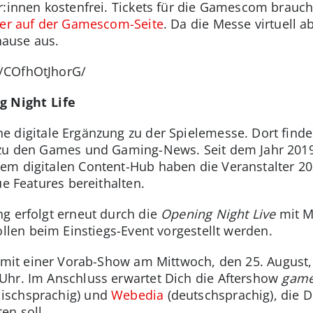
r:innen kostenfrei. Tickets für die Gamescom brauch
ier auf der Gamescom-Seite
. Da die Messe virtuell ab
ause aus.
/COfhOtJhorG/
 Night Life
ne digitale Ergänzung zu der Spielemesse. Dort find
 zu den Games und Gaming-News. Seit dem Jahr 201
em digitalen Content-Hub haben die Veranstalter 2
ue Features bereithalten.
g erfolgt erneut durch die
Opening Night Live
mit M
llen beim Einstiegs-Event vorgestellt werden.
 mit einer Vorab-Show am Mittwoch, den 25. August,
Uhr. Im Anschluss erwartet Dich die Aftershow
game
lischsprachig) und
Webedia
(deutschsprachig), die De
en soll.