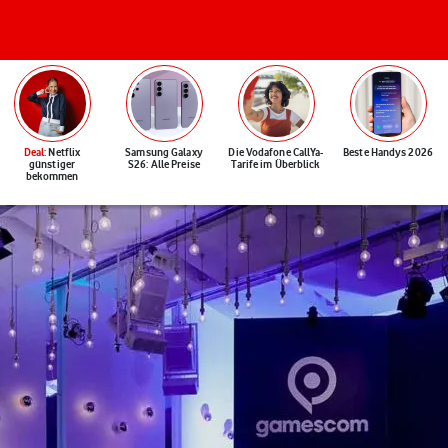
Deal
: Netflix
Samsung Galaxy
Die Vodafone CallYa-
Beste Handys 2026
günstiger
S26: Alle Preise
Tarife im Überblick
bekommen