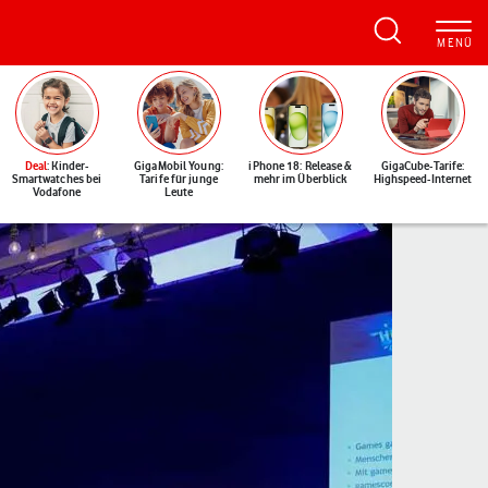
Deal
: Kinder-
GigaMobil Young:
iPhone 18: Release &
GigaCube-Tarife:
Smartwatches bei
Tarife für junge
mehr im Überblick
Highspeed-Internet
Vodafone
Leute