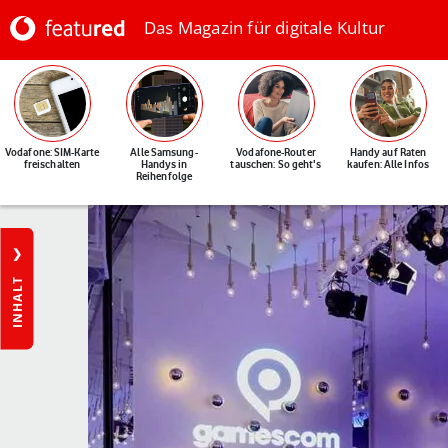
Das Magazin für digitale Kultur
Vodafone: SIM-Karte
Alle Samsung-
Vodafone-Router
Handy auf Raten
freischalten
Handys in
tauschen: So geht's
kaufen: Alle Infos
Reihenfolge
INHALT