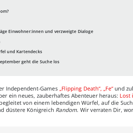
dom?
äge Einwohner:innen und verzweigte Dialoge
m
rfel und Kartendecks
September geht die Suche los
 der Independent-Games
„Flipping Death“,
„Fe“
und zul
er ein neues, zauberhaftes Abenteuer heraus:
Lost
 begleitet von einem lebendigen Würfel, auf die Su
nd düstere Königreich
Random
. Wir verraten Dir, wo