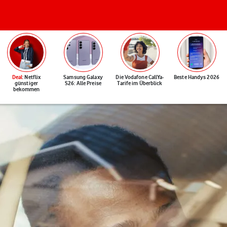
Deal
: Netflix
Samsung Galaxy
Die Vodafone CallYa-
Beste Handys 2026
günstiger
S26: Alle Preise
Tarife im Überblick
bekommen