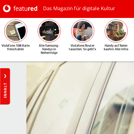
Das Magazin für digitale Kultur
Vodafone: SIM-Karte
Alle Samsung-
Vodafone-Router
Handy auf Raten
freischalten
Handys in
tauschen: So geht's
kaufen: Alle Infos
Reihenfolge
INHALT