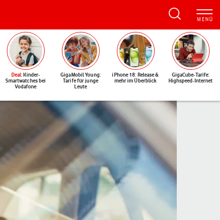
Deal
: Kinder-
GigaMobil Young:
iPhone 18: Release &
GigaCube-Tarife:
Smartwatches bei
Tarife für junge
mehr im Überblick
Highspeed-Internet
Vodafone
Leute