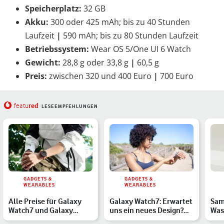
Speicherplatz:
32 GB
Akku:
300 oder 425 mAh; bis zu 40 Stunden
Laufzeit
|
590 mAh; bis zu 80 Stunden Laufzeit
Betriebssystem:
Wear OS 5/One UI 6 Watch
Gewicht:
28,8 g oder 33,8 g
|
60,5 g
Preis:
zwischen 320 und 400 Euro
|
700 Euro
red
featu
LESEEMPFEHLUNGEN
GADGETS &
GADGETS &
WEARABLES
WEARABLES
Alle Preise für Galaxy
Galaxy Watch7: Erwartet
Sam
Watch7 und Galaxy
uns ein neues Design?
Was
Watch Ultra im Überblick
Alle Gerüchte
Sch