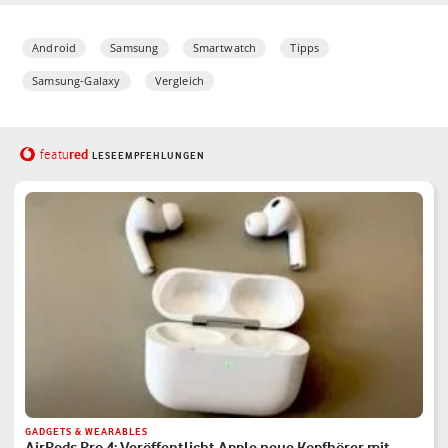
Android
Samsung
Smartwatch
Tipps
Samsung-Galaxy
Vergleich
red
featu
LESEEMPFEHLUNGEN
GADGETS & WEARABLES
AirPods Pro 4: Veröffentlicht Apple neue Kopfhörer mit