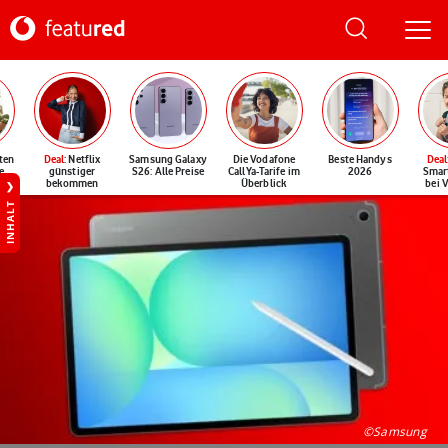
ten
Deal
: Netflix
Samsung Galaxy
Die Vodafone
Beste Handys
Deal
e
günstiger
S26: Alle Preise
CallYa-Tarife im
2026
Smar
bekommen
Überblick
bei 
INHALT
©Samsung