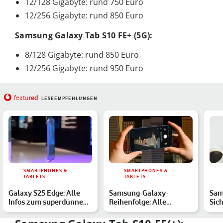
12/128 Gigabyte: rund 750 Euro
12/256 Gigabyte: rund 850 Euro
Samsung Galaxy Tab S10 FE+ (5G):
8/128 Gigabyte: rund 850 Euro
12/256 Gigabyte: rund 950 Euro
red
featu
LESEEMPFEHLUNGEN
SMARTPHONES &
SMARTPHONES &
TABLETS
TABLETS
Galaxy S25 Edge: Alle
Samsung-Galaxy-
Sam
Infos zum superdünnen
Reihenfolge: Alle
Sic
Samsung-Handy
Smartphones in der
Juli
Übersicht
Gal