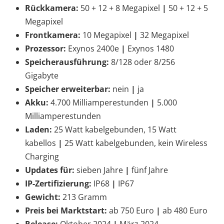
Rückkamera:
50 + 12 + 8 Megapixel
|
50 + 12 + 5
Megapixel
Frontkamera:
10 Megapixel
|
32 Megapixel
Prozessor:
Exynos 2400e
|
Exynos 1480
Speicherausführung:
8/128 oder 8/256
Gigabyte
Speicher erweiterbar:
nein
|
ja
Akku:
4.700 Milliamperestunden
|
5.000
Milliamperestunden
Laden:
25 Watt kabelgebunden, 15 Watt
kabellos
|
25 Watt kabelgebunden, kein Wireless
Charging
Updates für:
sieben Jahre
|
fünf Jahre
IP-Zertifizierung:
IP68
|
IP67
Gewicht:
213 Gramm
Preis bei Marktstart:
ab 750 Euro
|
ab 480 Euro
Release:
Oktober 2024
|
März 2024