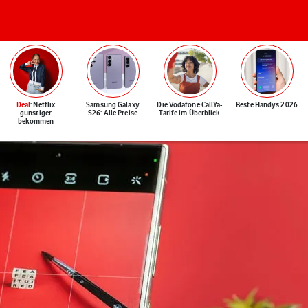
Deal
: Netflix
Samsung Galaxy
Die Vodafone CallYa-
Beste Handys 2026
günstiger
S26: Alle Preise
Tarife im Überblick
bekommen