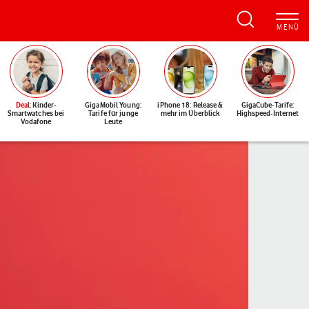
Deal
: Kinder-
GigaMobil Young:
iPhone 18: Release &
GigaCube-Tarife:
Smartwatches bei
Tarife für junge
mehr im Überblick
Highspeed-Internet
Vodafone
Leute