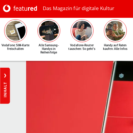
Das Magazin für digitale Kultur
Vodafone: SIM-Karte
Alle Samsung-
Vodafone-Router
Handy auf Raten
freischalten
Handys in
tauschen: So geht's
kaufen: Alle Infos
Reihenfolge
INHALT