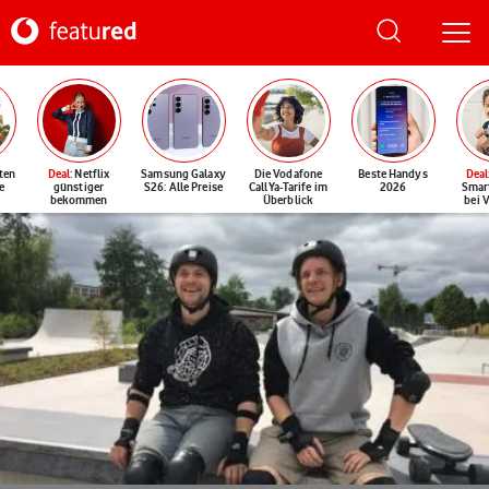
ten
Deal
: Netflix
Samsung Galaxy
Die Vodafone
Beste Handys
Deal
e
günstiger
S26: Alle Preise
CallYa-Tarife im
2026
Smar
bekommen
Überblick
bei 