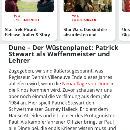
TV &
TV &
ENTERTAINMENT
ENTERTAINMENT
Star Trek: Picard:
Star Wars: Das sind die
Uns
Release, Trailer & Story –
absurdesten und
Gig
Vorschau auf die ne…
witzigsten Theorien der
Woc
G…
Dune – Der Wüstenplanet: Patrick
Stewart als Waffenmeister und
Lehrer
Zugegeben, wir sind äußerst gespannt, was
Regisseur Dennis Villeneuve Ende dieses Jahres
abliefern wird, wenn die
Neuauflage von Dune
in
die Kinos kommen wird. Zuvor schauen wir uns
aber noch einmal die Verfilmung aus dem Jahr
1984 an. Hier spielt Patrick Stewart den
Schwertmeister Gurney Halleck. Er dient dem
Hause Atreides und ist Lehrer des Protagonisten
Paul. Als kampferfahrener Offizier bringt er Paul
alle Dinge bei, die er als Krieger wissen muss und