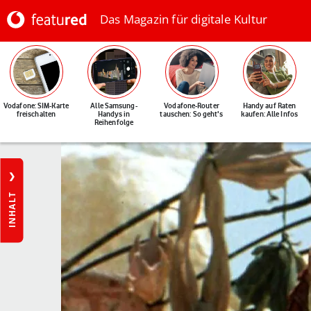
Das Magazin für digitale Kultur
Vodafone: SIM-Karte
Alle Samsung-
Vodafone-Router
Handy auf Raten
freischalten
Handys in
tauschen: So geht's
kaufen: Alle Infos
Reihenfolge
INHALT