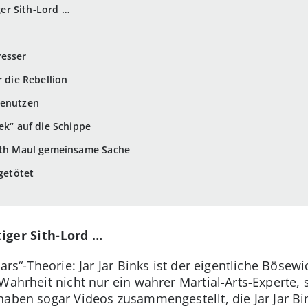
iger Sith-Lord …
resser
r die Rebellion
benutzen
ek“ auf die Schippe
arth Maul gemeinsame Sache
 getötet
tiger Sith-Lord …
ars“-Theorie: Jar Jar Binks ist der eigentliche Bösewi
 Wahrheit nicht nur ein wahrer Martial-Arts-Experte
 haben sogar Videos zusammengestellt, die Jar Jar B