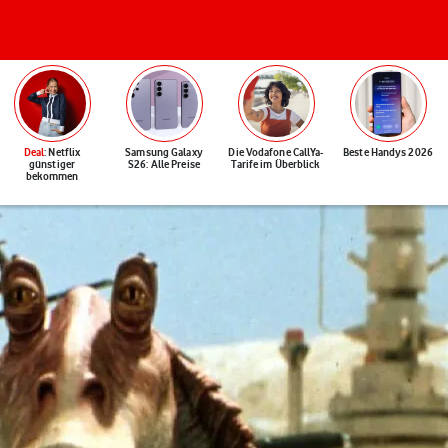
Deal
: Netflix
Samsung Galaxy
Die Vodafone CallYa-
Beste Handys 2026
günstiger
S26: Alle Preise
Tarife im Überblick
bekommen