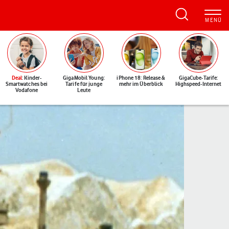
Deal
: Kinder-
GigaMobil Young:
iPhone 18: Release &
GigaCube-Tarife:
Smartwatches bei
Tarife für junge
mehr im Überblick
Highspeed-Internet
Vodafone
Leute