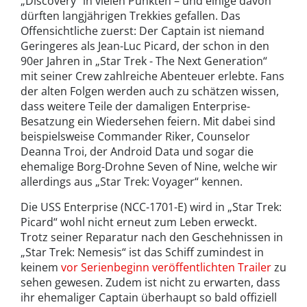
„Discovery“ in vielen Punkten – und einige davon
dürften langjährigen Trekkies gefallen. Das
Offensichtliche zuerst: Der Captain ist niemand
Geringeres als Jean-Luc Picard, der schon in den
90er Jahren in „Star Trek - The Next Generation“
mit seiner Crew zahlreiche Abenteuer erlebte. Fans
der alten Folgen werden auch zu schätzen wissen,
dass weitere Teile der damaligen Enterprise-
Besatzung ein Wiedersehen feiern. Mit dabei sind
beispielsweise Commander Riker, Counselor
Deanna Troi, der Android Data und sogar die
ehemalige Borg-Drohne Seven of Nine, welche wir
allerdings aus „Star Trek: Voyager“ kennen.
Die USS Enterprise (NCC-1701-E) wird in „Star Trek:
Picard“ wohl nicht erneut zum Leben erweckt.
Trotz seiner Reparatur nach den Geschehnissen in
„Star Trek: Nemesis“ ist das Schiff zumindest in
keinem
vor Serienbeginn veröffentlichten Trailer
zu
sehen gewesen. Zudem ist nicht zu erwarten, dass
ihr ehemaliger Captain überhaupt so bald offiziell