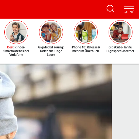
Deal
: Kinder-
GigaMobil Young:
iPhone 18: Release &
GigaCube-Tarife:
Smartwatches bei
Tarife für junge
mehr im Überblick
Highspeed-Internet
Vodafone
Leute