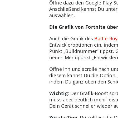
Öffne dazu den Google Play St
Anschließend kannst Du unter
auswählen.
Die Grafik von Fortnite üb
Auch die Grafik des
Battle-Roy
Entwickleroptionen ein, indem
Punkt „Buildnummer“ tippst. G
neuen Menüpunkt „Entwicklero
Öffne ihn und scrolle nach un
diesem kannst Du die Option 
indem Du ganz oben den Schieb
Wichtig
: Der Grafik-Boost so
muss aber deutlich mehr leis
Dein Gerät schneller wieder a
Zusatz-Tipp
: Du solltest die