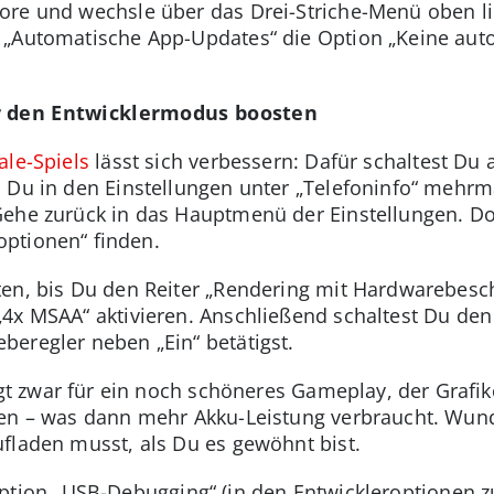
ore und wechsle über das Drei-Striche-Menü oben lin
 „Automatische App-Updates“ die Option „Keine au
er den Entwicklermodus boosten
ale-Spiels
lässt sich verbessern: Dafür schaltest Du
 Du in den Einstellungen unter „Telefoninfo“ mehrm
ehe zurück in das Hauptmenü der Einstellungen. Dor
ptionen“ finden.
ten, bis Du den Reiter „Rendering mit Hardwarebesch
„4x MSAA“ aktivieren. Anschließend schaltest Du de
eregler neben „Ein“ betätigst.
rgt zwar für ein noch schöneres Gameplay, der Graf
ten – was dann mehr Akku-Leistung verbraucht. Wund
ufladen musst, als Du es gewöhnt bist.
 Option „USB-Debugging“ (in den Entwickleroptionen z