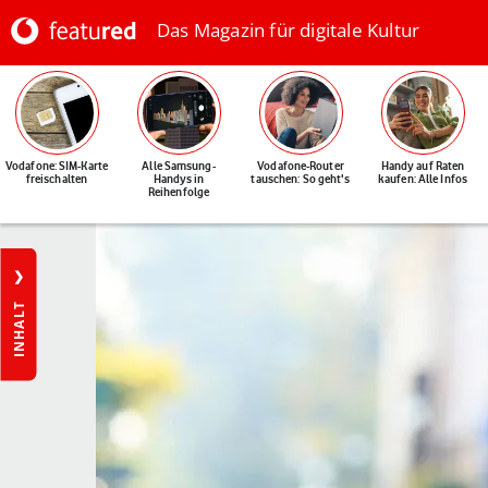
Das Magazin für digitale Kultur
Vodafone: SIM-Karte
Alle Samsung-
Vodafone-Router
Handy auf Raten
freischalten
Handys in
tauschen: So geht's
kaufen: Alle Infos
Reihenfolge
INHALT