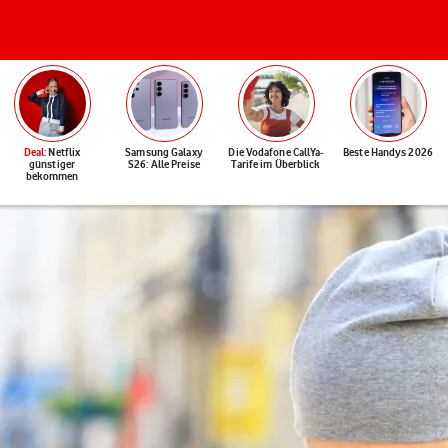
Deal
: Netflix
Samsung Galaxy
Die Vodafone CallYa-
Beste Handys 2026
günstiger
S26: Alle Preise
Tarife im Überblick
bekommen