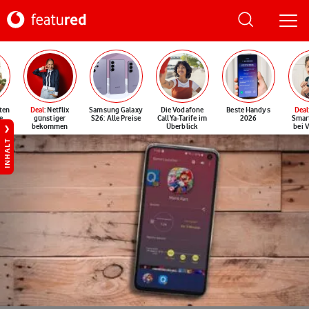
ten
Deal
: Netflix
Samsung Galaxy
Die Vodafone
Beste Handys
Deal
e
günstiger
S26: Alle Preise
CallYa-Tarife im
2026
Smar
bekommen
Überblick
bei 
INHALT