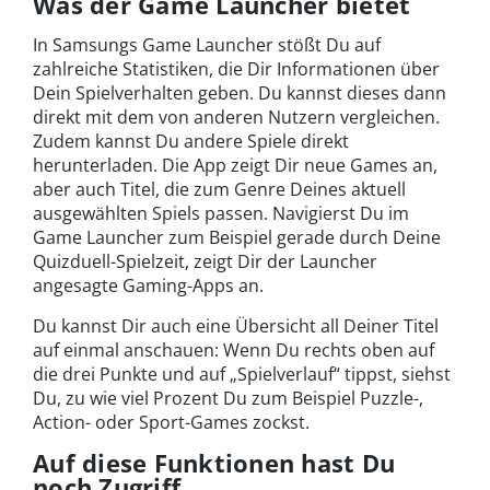
Was der Game Launcher bietet
In Samsungs Game Launcher stößt Du auf
zahlreiche Statistiken, die Dir Informationen über
Dein Spielverhalten geben. Du kannst dieses dann
direkt mit dem von anderen Nutzern vergleichen.
Zudem kannst Du andere Spiele direkt
herunterladen. Die App zeigt Dir neue Games an,
aber auch Titel, die zum Genre Deines aktuell
ausgewählten Spiels passen. Navigierst Du im
Game Launcher zum Beispiel gerade durch Deine
Quizduell-Spielzeit, zeigt Dir der Launcher
angesagte Gaming-Apps an.
Du kannst Dir auch eine Übersicht all Deiner Titel
auf einmal anschauen: Wenn Du rechts oben auf
die drei Punkte und auf „Spielverlauf“ tippst, siehst
Du, zu wie viel Prozent Du zum Beispiel Puzzle-,
Action- oder Sport-Games zockst.
Auf diese Funktionen hast Du
noch Zugriff