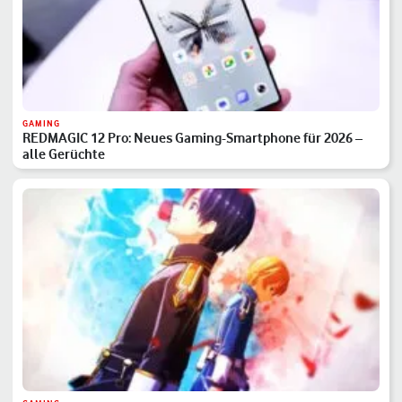
GAMING
REDMAGIC 12 Pro: Neues Gaming-Smartphone für 2026 –
alle Gerüchte