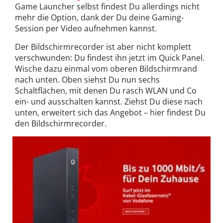
Game Launcher selbst findest Du allerdings nicht
mehr die Option, dank der Du deine Gaming-
Session per Video aufnehmen kannst.
Der Bildschirmrecorder ist aber nicht komplett
verschwunden: Du findest ihn jetzt im Quick Panel.
Wische dazu einmal vom oberen Bildschirmrand
nach unten. Oben siehst Du nun sechs
Schaltflächen, mit denen Du rasch WLAN und Co
ein- und ausschalten kannst. Ziehst Du diese nach
unten, erweitert sich das Angebot – hier findest Du
den Bildschirmrecorder.