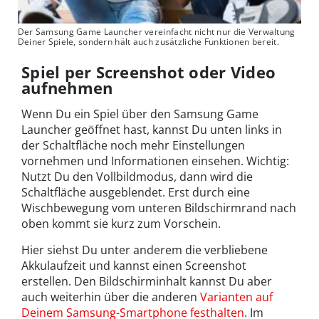
Der Samsung Game Launcher vereinfacht nicht nur die Verwaltung
Deiner Spiele, sondern hält auch zusätzliche Funktionen bereit.
Spiel per Screenshot oder Video
aufnehmen
Wenn Du ein Spiel über den Samsung Game
Launcher geöffnet hast, kannst Du unten links in
der Schaltfläche noch mehr Einstellungen
vornehmen und Informationen einsehen. Wichtig:
Nutzt Du den Vollbildmodus, dann wird die
Schaltfläche ausgeblendet. Erst durch eine
Wischbewegung vom unteren Bildschirmrand nach
oben kommt sie kurz zum Vorschein.
Hier siehst Du unter anderem die verbliebene
Akkulaufzeit und kannst einen Screenshot
erstellen. Den Bildschirminhalt kannst Du aber
auch weiterhin über die anderen
Varianten auf
Deinem Samsung-Smartphone festhalten
. Im