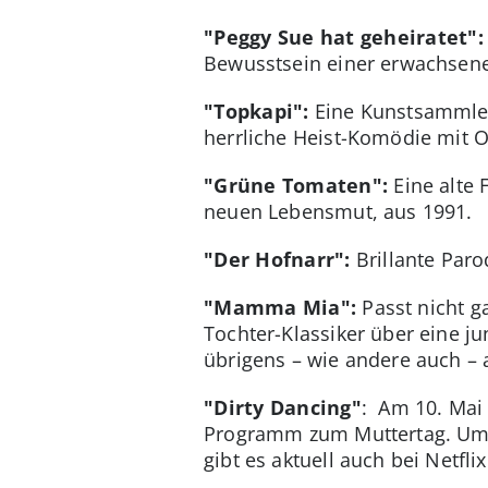
"Peggy Sue hat geheiratet"
Bewusstsein einer erwachsenen
"Topkapi":
Eine Kunstsammleri
herrliche Heist-Komödie mit O
"Grüne Tomaten":
Eine alte 
neuen Lebensmut, aus 1991.
"Der Hofnarr":
Brillante Paro
"Mamma Mia":
Passt nicht g
Tochter-Klassiker über eine ju
übrigens – wie andere auch – a
"Dirty Dancing"
: Am 10. Mai
Programm zum Muttertag. Um 2
gibt es aktuell auch bei Netflix