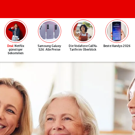
Deal
: Netflix
Samsung Galaxy
Die Vodafone CallYa-
Beste Handys 2026
günstiger
S26: Alle Preise
Tarife im Überblick
bekommen