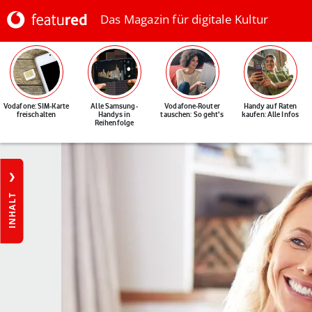
Das Magazin für digitale Kultur
Vodafone: SIM-Karte
Alle Samsung-
Vodafone-Router
Handy auf Raten
freischalten
Handys in
tauschen: So geht's
kaufen: Alle Infos
Reihenfolge
INHALT