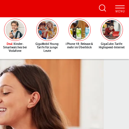
Deal
: Kinder-
GigaMobil Young:
iPhone 18: Release &
GigaCube-Tarife:
Smartwatches bei
Tarife für junge
mehr im Überblick
Highspeed-Internet
Vodafone
Leute