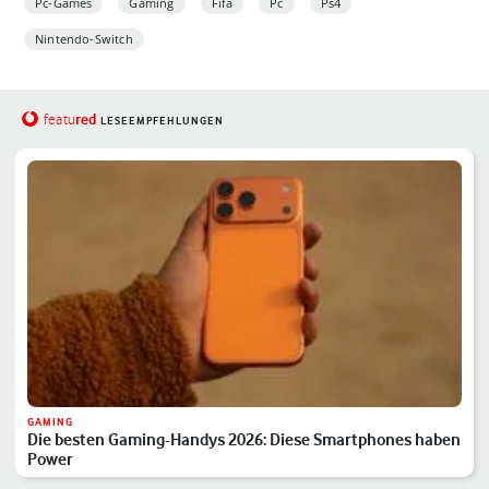
Pc-Games
Gaming
Fifa
Pc
Ps4
Nintendo-Switch
red
featu
LESEEMPFEHLUNGEN
GAMING
Die besten Gaming-Handys 2026: Diese Smartphones haben
Power