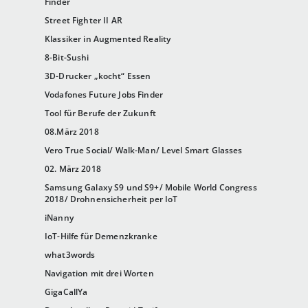
Finder
Street Fighter II AR
Klassiker in Augmented Reality
8-Bit-Sushi
3D-Drucker „kocht“ Essen
Vodafones Future Jobs Finder
Tool für Berufe der Zukunft
08.März 2018
Vero True Social/ Walk-Man/ Level Smart Glasses
02. März 2018
Samsung Galaxy S9 und S9+/ Mobile World Congress
2018/ Drohnensicherheit per IoT
iNanny
IoT-Hilfe für Demenzkranke
what3words
Navigation mit drei Worten
GigaCallYa