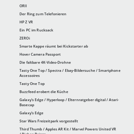
ORII
Der Ring zum Telefonieren
HP Z VR
Ein PC im Rucksack
ZEROi
Smarte Kappe räumt bei Kickstarter ab
Hover Camera Passport
Die faltbare 4K-Video-Drohne
Tasty One Top / Spectra / Ebay-Bildersuche / Smartphone
Accessoires
Tasty One Top
Buzzfeed erobert die Küche
Galaxy’s Edge / Hyperloop / Elternratgeber digital / Atari-
Basecap
Galaxy’s Edge
Star Wars Freizeitpark vorgestellt
Third Thumb / Apples AR Kit / Marvel Powers United VR