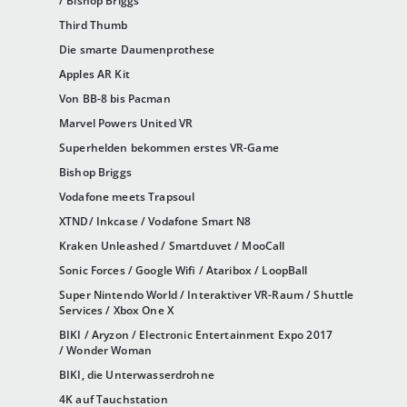
/ Bishop Briggs
Third Thumb
Die smarte Daumenprothese
Apples AR Kit
Von BB-8 bis Pacman
Marvel Powers United VR
Superhelden bekommen erstes VR-Game
Bishop Briggs
Vodafone meets Trapsoul
XTND/ Inkcase / Vodafone Smart N8
Kraken Unleashed / Smartduvet / MooCall
Sonic Forces / Google Wifi / Ataribox / LoopBall
Super Nintendo World / Interaktiver VR-Raum / Shuttle
Services / Xbox One X
BIKI / Aryzon / Electronic Entertainment Expo 2017
/ Wonder Woman
BIKI, die Unterwasserdrohne
4K auf Tauchstation