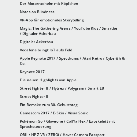
Der Motorradhelm mit Köpfchen
Notes on Blindness
VR-App für emotionales Storytelling
Magic: The Gathering Arena / YouTube Kids / Smartbe
/ Digitaler Ackerbau
Digitaler Ackerbau
Vodafone bringt IoT aufs Feld
Apple Keynote 2017 / Specdrums / Atari Retro / Cyberith &
Co.
Keynote 2017
Die neuen Highlights von Apple
Street Fighter II / Flytrex / Polygram / Smart E8
Street Fighter II
Ein Remake zum 30. Geburtstag
Gamescom 2017 / E-Skin / VisualSonic
Pokémon Go / Gloveone / CallYa Flex / Exoskelett mit
Sprachsteuerung
ORII / HP Z VR / ZEROi / Hover Camera Passport