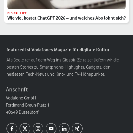
DIGITAL LIFE
Wie viel kostet ChatGPT 2026 – und welches Abo lohnt sich?
featured ist Vodafones Magazin für digitale Kultur
Als Begleiter auf dem Weg ins Gigabit-Zeitalter liefern wir die
besten Stories zu Smartphone-Highlights, Gadgets, den
heißesten Tech-News und Kino- und TV-Höhepunkte.
Anschrift
Vodafone GmbH
Ferdinand-Braun-Platz 1
40549 Düsseldorf