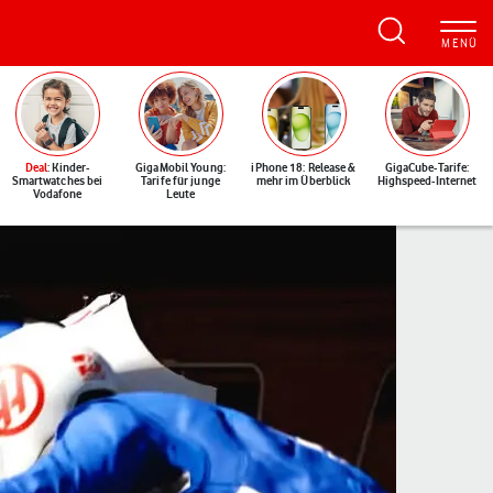
Deal
: Kinder-
GigaMobil Young:
iPhone 18: Release &
GigaCube-Tarife:
Smartwatches bei
Tarife für junge
mehr im Überblick
Highspeed-Internet
Vodafone
Leute