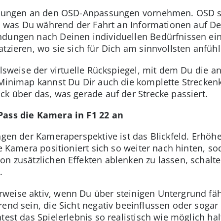
ellungen an den OSD-Anpassungen vornehmen. OSD st
lt, was Du während der Fahrt an Informationen auf D
ndungen nach Deinen individuellen Bedürfnissen ein
tzieren, wo sie sich für Dich am sinnvollsten anfühl
ielsweise der virtuelle Rückspiegel, mit dem Du die
 Minimap kannst Du Dir auch die komplette Streckenk
ck über das, was gerade auf der Strecke passiert.
Pass die Kamera in F1 22 an
ungen der Kameraperspektive ist das Blickfeld. Erhöh
ie Kamera positioniert sich so weiter nach hinten, s
on zusätzlichen Effekten ablenken zu lassen, schalt
.
weise aktiv, wenn Du über steinigen Untergrund fähr
end sein, die Sicht negativ beeinflussen oder sogar 
test das Spielerlebnis so realistisch wie möglich hal