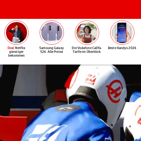
Deal
: Netflix
Samsung Galaxy
Die Vodafone CallYa-
Beste Handys 2026
günstiger
S26: Alle Preise
Tarife im Überblick
bekommen