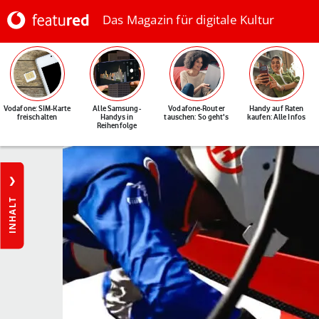
Das Magazin für digitale Kultur
Vodafone: SIM-Karte
Alle Samsung-
Vodafone-Router
Handy auf Raten
freischalten
Handys in
tauschen: So geht's
kaufen: Alle Infos
Reihenfolge
INHALT