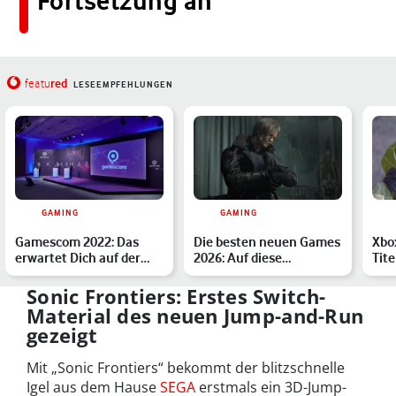
Fortsetzung an
red
featu
LESEEMPFEHLUNGEN
GAMING
GAMING
Gamescom 2022: Das
Die besten neuen Games
Xbo
erwartet Dich auf der
2026: Auf diese
Tite
Spielemesse in Köln
Highlights sind wir
ver
besond…
Mär
Sonic Frontiers: Erstes Switch-
Material des neuen Jump-and-Run
gezeigt
Mit „Sonic Frontiers“ bekommt der blitzschnelle
Igel aus dem Hause
SEGA
erstmals ein 3D-Jump-