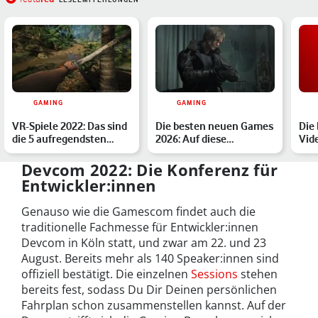
GAMING
GAMING
VR-Spiele 2022: Das sind
Die besten neuen Games
Die
die 5 aufregendsten
2026: Auf diese
Vid
Neuerscheinungen
Highlights sind wir
iko
besond…
Cha
Devcom 2022: Die Konferenz für
Entwickler:innen
Genauso wie die Gamescom findet auch die
traditionelle Fachmesse für Entwickler:innen
Devcom in Köln statt, und zwar am 22. und 23
August. Bereits mehr als 140 Speaker:innen sind
offiziell bestätigt. Die einzelnen
Sessions
stehen
bereits fest, sodass Du Dir Deinen persönlichen
Fahrplan schon zusammenstellen kannst. Auf der