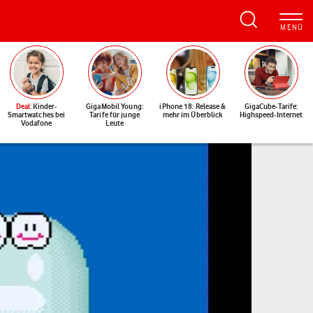
Deal
: Kinder-
GigaMobil Young:
iPhone 18: Release &
GigaCube-Tarife:
Smartwatches bei
Tarife für junge
mehr im Überblick
Highspeed-Internet
Vodafone
Leute