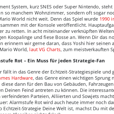
ent System, kurz SNES oder Super Nintendo, steht n
in so manchem Wohnzimmer, sondern oft sogar noch
 Mario World nicht weit. Denn das Spiel wurde
1990 i
zusammen mit der Konsole veröffentlicht. Hauptaufg
er zu retten. In acht miteinander verknüpften Welten
gen Koopalinge und fiese Bosse an. Wenn Dir das n
 erinnern wir gerne daran, dass Yoshi hier seinen all
 Mario World,
laut VG Charts
, zum meistverkauften Sp
ufe Rot – Ein Muss für jeden Strategie-Fan
ällt in das Genre der Echtzeit-Strategiespiele und g
ames Hardware
, das Genre einen wichtigen Sprung 
d diese dann für den Bau von Gebäuden, Fahrzeugen 
n Deinen Feind antreten zu können. Die interessan
erfeindeten Parteien, Alliierten und Sowjets macht
r: Alarmstufe Rot wird auch heute immer noch dan
 Echtzeit-Strategie Deine Welt ist, machst Du mit