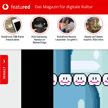
Das Magazin für digitale Kultur
Vodafone: SIM-Karte
Alle Samsung-
Vodafone-Router
Handy auf Raten
freischalten
Handys in
tauschen: So geht's
kaufen: Alle Infos
Reihenfolge
INHALT