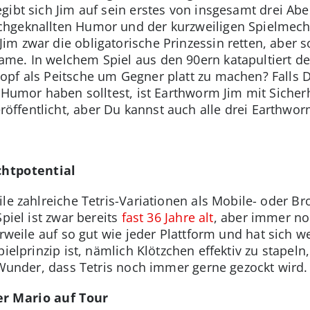
gibt sich Jim auf sein erstes von insgesamt drei Ab
hgeknallten Humor und der kurzweiligen Spielmech
m zwar die obligatorische Prinzessin retten, aber 
me. In welchem Spiel aus den 90ern katapultiert de
pf als Peitsche um Gegner platt zu machen? Falls D
 Humor haben solltest, ist Earthworm Jim mit Sicherh
ffentlicht, aber Du kannst auch alle drei Earthwor
chtpotential
eile zahlreiche Tetris-Variationen als Mobile- oder 
piel ist zwar bereits
fast 36 Jahre alt
, aber immer no
rweile auf so gut wie jeder Plattform und hat sich w
ielprinzip ist, nämlich Klötzchen effektiv zu stapeln
n Wunder, dass Tetris noch immer gerne gezockt wird.
er Mario auf Tour