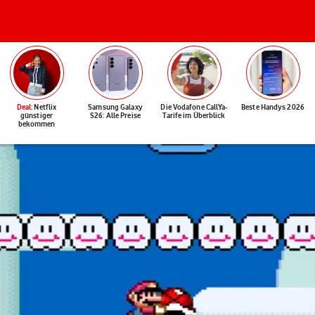
Deal
: Netflix
Samsung Galaxy
Die Vodafone CallYa-
Beste Handys 2026
günstiger
S26: Alle Preise
Tarife im Überblick
bekommen