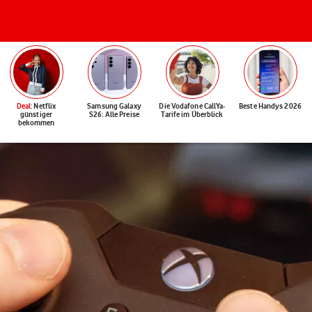
Deal
: Netflix
Samsung Galaxy
Die Vodafone CallYa-
Beste Handys 2026
günstiger
S26: Alle Preise
Tarife im Überblick
bekommen