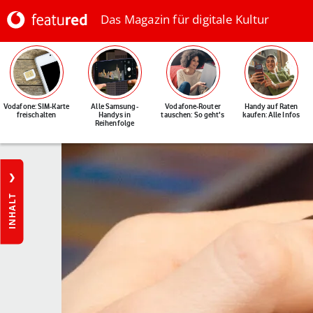
Das Magazin für digitale Kultur
Vodafone: SIM-Karte
Alle Samsung-
Vodafone-Router
Handy auf Raten
freischalten
Handys in
tauschen: So geht's
kaufen: Alle Infos
Reihenfolge
INHALT