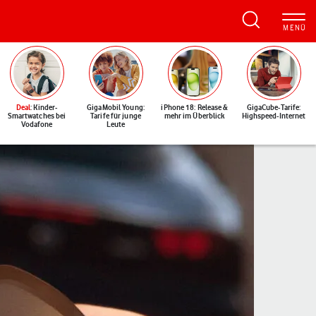
Deal
: Kinder-
GigaMobil Young:
iPhone 18: Release &
GigaCube-Tarife:
Smartwatches bei
Tarife für junge
mehr im Überblick
Highspeed-Internet
Vodafone
Leute