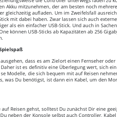
eziehungsweise die Controller unterwegs laden zu k
nen Akku mitzunehmen, der am besten noch mehrere 
er gleichzeitig aufladen. Um im Zweifelsfall ausreic
tick mit dabei haben. Zwar lassen sich auch externe
iger als ein einfacher USB-Stick. Und auch in Sachen
x One können USB-Sticks ab Kapazitäten ab 256 Giga
n.
Spielspaß
usgehen, dass es am Zielort einen Fernseher oder 
Daher ist es definitiv eine Überlegung wert, sich ei
eise Modelle, die sich bequem mit auf Reisen nehm
les, was Du benötigst, ist dann ein Kabel, um den Mo
uf Reisen gehst, solltest Du zunächst Dir eine gee
Du neben der Konsole selbst auch Controller, Kabel 