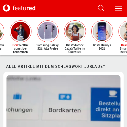
ten
Deal
: Netflix
Samsung Galaxy
Die Vodafone
Beste Handys
Deal
e
günstiger
S26: Alle Preise
CallYa-Tarife im
2026
Smar
bekommen
Überblick
bei 
ALLE ARTIKEL MIT DEM SCHLAGWORT „URLAUB“