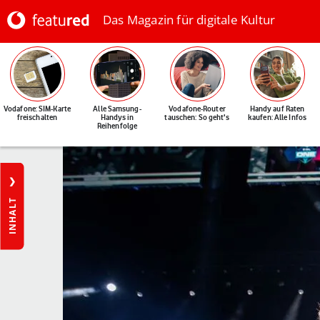
Das Magazin für digitale Kultur
Vodafone: SIM-Karte
Alle Samsung-
Vodafone-Router
Handy auf Raten
freischalten
Handys in
tauschen: So geht's
kaufen: Alle Infos
Reihenfolge
INHALT