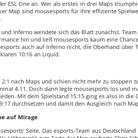
er ESL One an. Wer als erstes in drei Maps triumphi
ser Map sind mousesports für ihre effiziente Spielwe
.
nd Inferno wendete sich das Blatt zunächst. Team 
ormance hin und ließ mousesports kaum eine Chance. 
sports auch auf Inferno nicht, die Oberhand über
klaren 10:16 an Liquid.
t 2:1 nach Maps und schien nicht mehr zu stoppen zu 
inmal 4:11. Doch dann legte mousesports los und 
eden. Mit dem Spielstand 15:15 ging es also in die 
19:17 durchsetzen und damit den Ausgleich nach Map
ne auf Mirage
sports‘ Seite. Das esports-Team aus Deutschland b
Als Höhepunkt zum Ende der Map zauberte Chris "chr