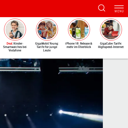
Deal
: Kinder-
GigaMobil Young:
iPhone 18: Release &
GigaCube-Tarife:
Smartwatches bei
Tarife für junge
mehr im Überblick
Highspeed-Internet
Vodafone
Leute