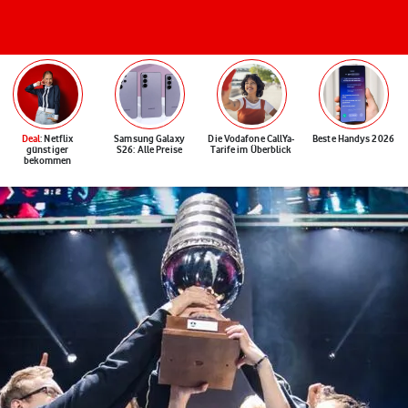
Deal
: Netflix
Samsung Galaxy
Die Vodafone CallYa-
Beste Handys 2026
günstiger
S26: Alle Preise
Tarife im Überblick
bekommen