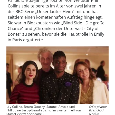
Partie. Die 35-jährige Tochter von Weltstar Phil
Collins spielte bereits im Alter von zwei Jahren in
der BBC-Serie „Unser lautes Heim“ mit und hat
seitdem einen kometenhaften Aufstieg hingelegt.
Sie war in Blockbustern wie „Blind Side - Die große
Chance“ und „Chroniken der Unterwelt - City of
Bones“ zu sehen, bevor sie die Hauptrolle in Emily
in Paris ergatterte.
Lily Collins, Bruno Gouery, Samuel Arnold und
©Stephanie
Philippine Leroy-Beaulieu sind im zweiten Teil von
Branchu /
Staffel vier wieder dabei.
Netflix