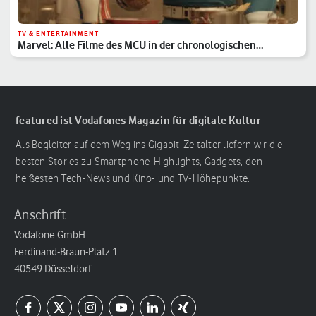
TV & ENTERTAINMENT
Marvel: Alle Filme des MCU in der chronologischen
Reihenfolge
featured ist Vodafones Magazin für digitale Kultur
Als Begleiter auf dem Weg ins Gigabit-Zeitalter liefern wir die
besten Stories zu Smartphone-Highlights, Gadgets, den
heißesten Tech-News und Kino- und TV-Höhepunkte.
Anschrift
Vodafone GmbH
Ferdinand-Braun-Platz 1
40549 Düsseldorf