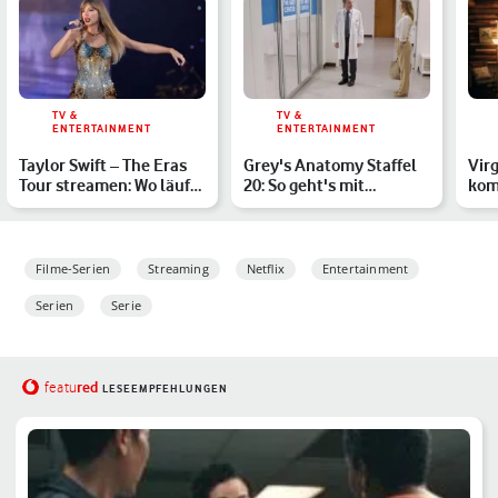
TV &
TV &
ENTERTAINMENT
ENTERTAINMENT
Taylor Swift – The Eras
Grey's Anatomy Staffel
Virg
Tour streamen: Wo läuft
20: So geht's mit
kom
der Konzertfilm i…
Meredith weiter
wei
Filme-Serien
Streaming
Netflix
Entertainment
Serien
Serie
red
featu
LESEEMPFEHLUNGEN