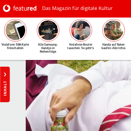
Das Magazin für digitale Kultur
Vodafone: SIM-Karte
Alle Samsung-
Vodafone-Router
Handy auf Raten
freischalten
Handys in
tauschen: So geht's
kaufen: Alle Infos
Reihenfolge
INHALT