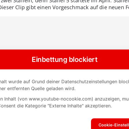
ei Staffeln, denn Staffel 5 startete im April. Staffe
ieser Clip gibt einen Vorgeschmack auf die neuen F