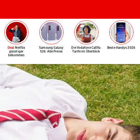
Deal
: Netflix
Samsung Galaxy
Die Vodafone CallYa-
Beste Handys 2026
günstiger
S26: Alle Preise
Tarife im Überblick
bekommen