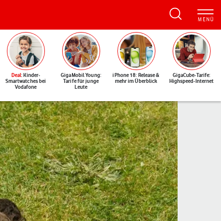
Deal
: Kinder-
GigaMobil Young:
iPhone 18: Release &
GigaCube-Tarife:
Smartwatches bei
Tarife für junge
mehr im Überblick
Highspeed-Internet
Vodafone
Leute