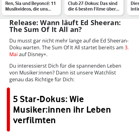
Ren, Sia und Beyoncé: 11
Club 27-Dokus: Das sind
Die
Musikvideos, die uns
die 6 besten Filme über
inti
sprachlos zurücklas…
Künstler:inen, di…
Mus
Rob
Release: Wann läuft Ed Sheeran:
The Sum Of It All an?
Du musst gar nicht mehr lange auf die Ed Sheeran-
Doku warten. The Sum Of It All startet bereits am
3.
Mai
auf Disney+.
Du interessierst Dich für die spannenden Leben
von Musiker:innen? Dann ist unsere Watchlist
genau das Richtige für Dich:
5 Star-Dokus: Wie
Musiker:innen ihr Leben
verfilmten