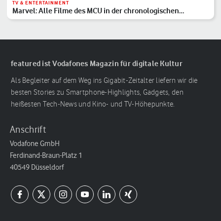
TV & ENTERTAINMENT
Marvel: Alle Filme des MCU in der chronologischen
Reihenfolge
featured ist Vodafones Magazin für digitale Kultur
Als Begleiter auf dem Weg ins Gigabit-Zeitalter liefern wir die
besten Stories zu Smartphone-Highlights, Gadgets, den
heißesten Tech-News und Kino- und TV-Höhepunkte.
Anschrift
Vodafone GmbH
Ferdinand-Braun-Platz 1
40549 Düsseldorf