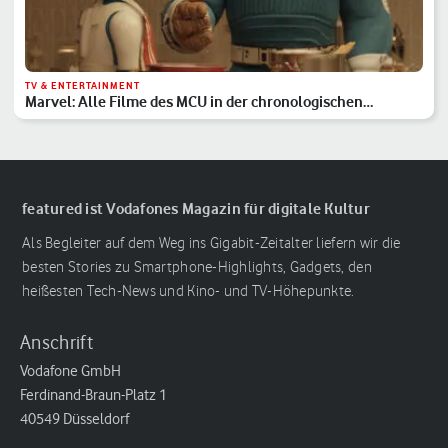
TV & ENTERTAINMENT
Marvel: Alle Filme des MCU in der chronologischen
Reihenfolge
featured ist Vodafones Magazin für digitale Kultur
Als Begleiter auf dem Weg ins Gigabit-Zeitalter liefern wir die
besten Stories zu Smartphone-Highlights, Gadgets, den
heißesten Tech-News und Kino- und TV-Höhepunkte.
Anschrift
Vodafone GmbH
Ferdinand-Braun-Platz 1
40549 Düsseldorf